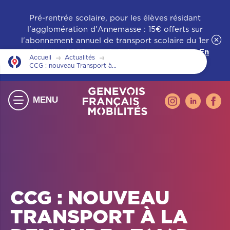
Pré-rentrée scolaire, pour les élèves résidant
l'agglomération d'Annemasse : 15€ offerts sur
l'abonnement annuel de transport scolaire du 1er
au 31 juillet 2026, depuis la boutique en ligne.
En
Accueil
Actualités
savoir +
CCG : nouveau Transport à...
Instagram
Linkedin
Face
MENU
-
-
-
nouvelle
nouvelle
nouve
fenêtre
fenêtre
fenêtr
CCG : NOUVEAU
TRANSPORT À LA