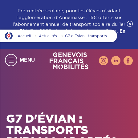
Pré-rentrée scolaire, pour les élèves résidant
l'agglomération d'Annemasse : 15€ offerts sur
l'abonnement annuel de transport scolaire du 1er
au 31 juillet 2026, depuis la boutique en ligne.
En
Accueil
Actualités
G7 d'Évian : transports...
savoir +
Instagram
Linkedin
Face
MENU
-
-
-
nouvelle
nouvelle
nouve
fenêtre
fenêtre
fenêtr
G7 D'ÉVIAN :
TRANSPORTS